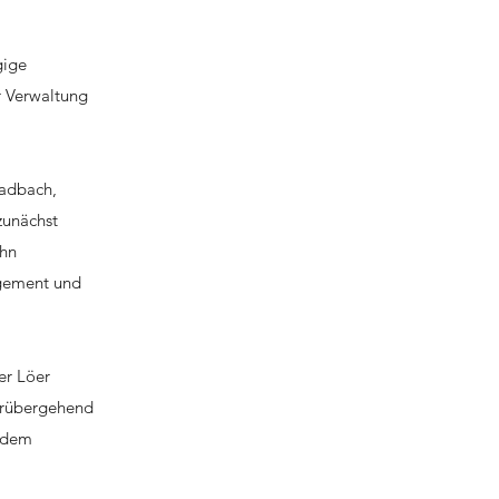
gige
r Verwaltung
adbach,
zunächst
ahn
agement und
er Löer
orübergehend
r dem