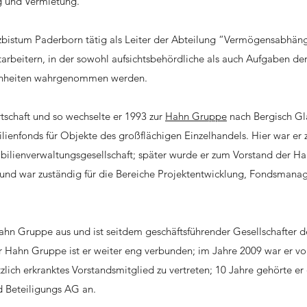
g und Vermietung.
zbistum Paderborn tätig als Leiter der Abteilung “Vermögensabhän
tarbeitern, in der sowohl aufsichtsbehördliche als auch Aufgaben de
enheiten wahrgenommen werden.
irtschaft und so wechselte er 1993 zur
Hahn Gruppe
nach Bergisch Gl
lienfonds für Objekte des großflächigen Einzelhandels. Hier war er 
bilienverwaltungsgesellschaft; später wurde er zum Vorstand der H
 und war zuständig für die Bereiche Projektentwicklung, Fondsman
ahn Gruppe aus und ist seitdem geschäftsführender Gesellschafter d
ahn Gruppe ist er weiter eng verbunden; im Jahre 2009 war er v
tzlich erkranktes Vorstandsmitglied zu vertreten; 10 Jahre gehörte e
d Beteiligungs AG an.