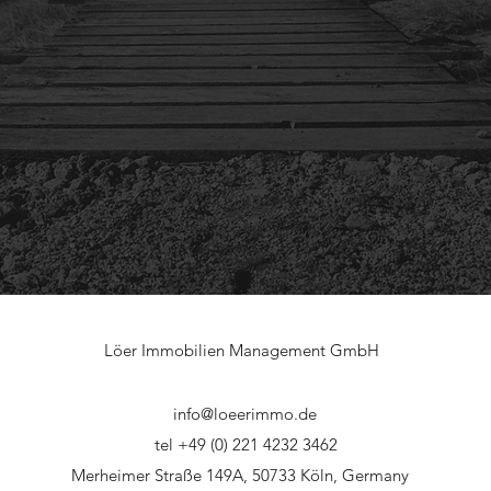
Löer Immobilien Management GmbH
info@loeerimmo.de
tel +49 (0) 221 4232 3462
Merheimer Straße 149A, 50733 Köln, Germany