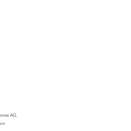
innes AG,
von