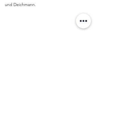
und Deichmann.
GALERIE
Fotos, Ansichten & Pläne des Projekts